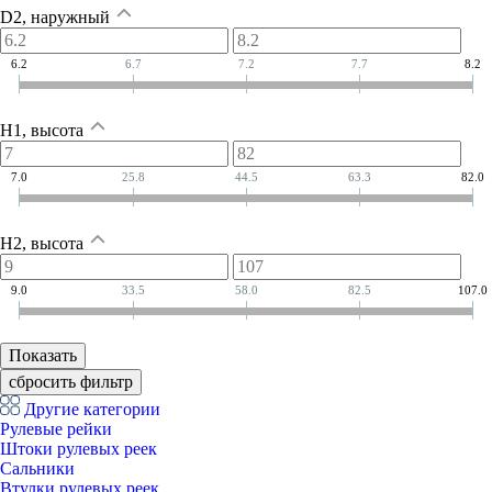
D2, наружный
6.2
6.7
7.2
7.7
8.2
H1, высота
7.0
25.8
44.5
63.3
82.0
H2, высота
9.0
33.5
58.0
82.5
107.0
Другие категории
Рулевые рейки
Штоки рулевых реек
Сальники
Втулки рулевых реек