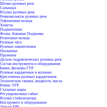
Штоки рулевых реек
Сальники
Втулки рулевых реек
Ремкомплекты рулевых реек
Тефлоновые кольца
Хомуты
Подшипники
Фолье, Боковые Поджимы
Резиновые кольца
Рулевые тяги
Рулевые наконечники
Пыльники
Пружины
Детали гидравлических рулевых реек
Состав инструмента и оборудования
Бачки, фильтры ГУР
Рулевые карданчики и колонки
Крестовины рулевых карданчиков
Технические смазки, жидкости, масла
Ремни ЭУР
Стальные шары
Регулировочные гайки
Втулки стабилизатора
Инструмент и оборудование
Детали EPS