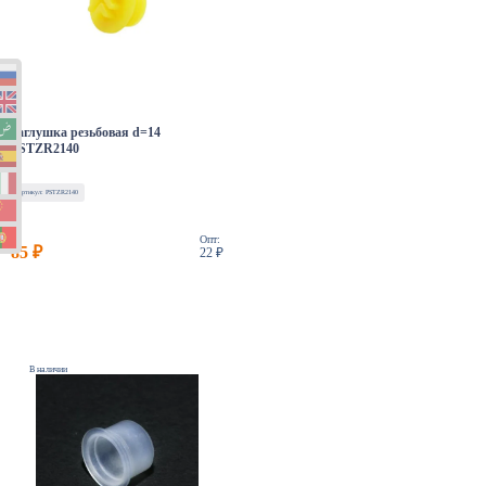
Заглушка резьбовая d=14
PSTZR2140
Артикул: PSTZR2140
Опт:
85 ₽
22 ₽
В наличии