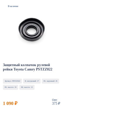
В наличии
Защитный колпачок рулевой
рейки Toyota Camry PSTZZ022
Артикул: PSTZZ022
D, внутренний: 17
D1, наружный: 45
H1, высота: 10
H2, высота: 12
Опт:
1 090 ₽
375 ₽