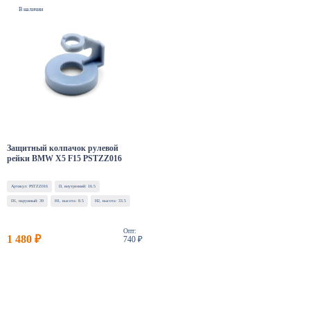
В наличии
Защитный колпачок рулевой
рейки BMW X5 F15 PSTZZ016
Артикул: PSTZZ016
D, внутренний: 16.5
D1, наружный: 39
H1, высота: 8.5
H2, высота: 33.5
Опт:
1 480 ₽
740 ₽