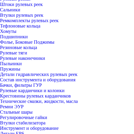
Штоки рулевых реек
Сальники
Втулки рулевых реек
Ремкомплекты рулевых реек
Тефлоновые кольца
Хомуты
Подшипники
Фолье, Боковые Поджимы
Резиновые кольца
Рулевые тяги
Рулевые наконечники
Пыльники
Пружины
Детали гидравлических рулевых реек
Состав инструмента и оборудования
Бачки, фильтры ГУР
Рулевые карданчики и колонки
Крестовины рулевых карданчиков
Технические смазки, жидкости, масла
Ремни ЭУР
Стальные шары
Регулировочные гайки
Втулки стабилизатора
Инструмент и оборудование
Детали EPS