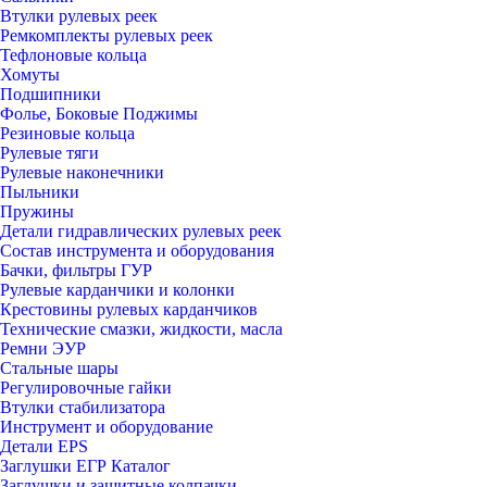
Втулки рулевых реек
Ремкомплекты рулевых реек
Тефлоновые кольца
Хомуты
Подшипники
Фолье, Боковые Поджимы
Резиновые кольца
Рулевые тяги
Рулевые наконечники
Пыльники
Пружины
Детали гидравлических рулевых реек
Состав инструмента и оборудования
Бачки, фильтры ГУР
Рулевые карданчики и колонки
Крестовины рулевых карданчиков
Технические смазки, жидкости, масла
Ремни ЭУР
Стальные шары
Регулировочные гайки
Втулки стабилизатора
Инструмент и оборудование
Детали EPS
Заглушки ЕГР Каталог
Заглушки и защитные колпачки