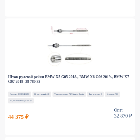
Шток рулевой рейки BMW X5 G05 2018-, BMW X6 G06 2019-, BMW X7
G07 2018- 28 780 32
Артикул: PSSBW142RC
D, внутренний: 28
Торговая марка: PST Service Russia
Тип чертежа: 5
L, длина: 780
N1, количество зубьев: 32
Опт:
32 870 ₽
44 375 ₽