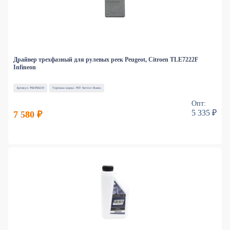
Драйвер трехфазный для рулевых реек Peugeot, Citroen TLE7222F
Infineon
Артикул: PSEPS0219
Торговая марка: PST Service Russia
Опт:
5 335 ₽
7 580 ₽