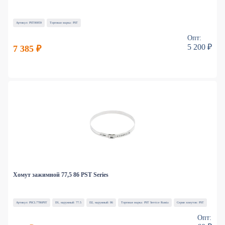
Артикул: PST00059
Торговая марка: PST
Опт:
5 200 ₽
7 385 ₽
Хомут зажимной 77,5 86 PST Series
Артикул: PSCL7786PST
D1, наружный: 77.5
D2, наружный: 86
Торговая марка: PST Service Russia
Серия хомутов: PST
Опт: