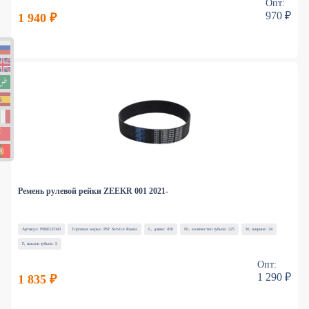
Опт:
970 ₽
1 940 ₽
Ремень рулевой рейки ZEEKR 001 2021-
Артикул: PSBELT043
Торговая марка: PST Service Russia
L, длина: 450
N1, количество зубьев: 225
W, ширина: 34
F, наклон зубьев: 5
Опт:
1 290 ₽
1 835 ₽