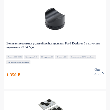
Боковая поджимка рулевой рейки цельная Ford Explorer 5 с круглым
поджимом 28 34 22,4
Артикул: SIDE-00055
D, внутренний: 28
D1, наружный: 34
H, высота: 22.4
Торговая марка: PST Service Russia
Тип чертежа: ПоршеньПоджима
Опт:
465 ₽
1 350 ₽