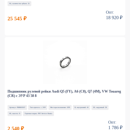
N1, количество зубьев: 31
Опт:
18 920 ₽
25 545 ₽
Подшипник рулевой рейки Audi Q5 (FY), A6 (C8), Q7 (4M), VW Touareg
(CR) с ЭУР 43 58 8
Артикул: PSBR05937
Тип агрегата: с ЭУР
Месторасположение: EPS
D, внутренний: 43
D1, наружный: 58
H1, высота: 8
Торговая марка: PST Service Russia
Опт:
1 786 ₽
2 540 ₽