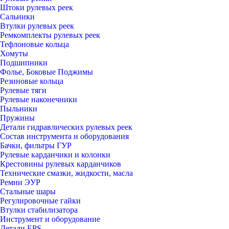
Штоки рулевых реек
Сальники
Втулки рулевых реек
Ремкомплекты рулевых реек
Тефлоновые кольца
Хомуты
Подшипники
Фолье, Боковые Поджимы
Резиновые кольца
Рулевые тяги
Рулевые наконечники
Пыльники
Пружины
Детали гидравлических рулевых реек
Состав инструмента и оборудования
Бачки, фильтры ГУР
Рулевые карданчики и колонки
Крестовины рулевых карданчиков
Технические смазки, жидкости, масла
Ремни ЭУР
Стальные шары
Регулировочные гайки
Втулки стабилизатора
Инструмент и оборудование
Детали EPS