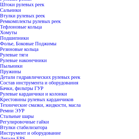
Штоки рулевых реек
Сальники
Втулки рулевых реек
Ремкомплекты рулевых реек
Тефлоновые кольца
Хомуты
Подшипники
Фолье, Боковые Поджимы
Резиновые кольца
Рулевые тяги
Рулевые наконечники
Пыльники
Пружины
Детали гидравлических рулевых реек
Состав инструмента и оборудования
Бачки, фильтры ГУР
Рулевые карданчики и колонки
Крестовины рулевых карданчиков
Технические смазки, жидкости, масла
Ремни ЭУР
Стальные шары
Регулировочные гайки
Втулки стабилизатора
Инструмент и оборудование
Детали EPS