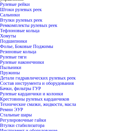
Рулевые рейки
Штоки рулевых реек
Сальники
Втулки рулевых реек
Ремкомплекты рулевых реек
Тефлоновые кольца
Хомуты
Подшипники
Фолье, Боковые Поджимы
Резиновые кольца
Рулевые тяги
Рулевые наконечники
Пыльники
Пружины
Детали гидравлических рулевых реек
Состав инструмента и оборудования
Бачки, фильтры ГУР
Рулевые карданчики и колонки
Крестовины рулевых карданчиков
Технические смазки, жидкости, масла
Ремни ЭУР
Стальные шары
Регулировочные гайки
Втулки стабилизатора
Инструмент и оборудование