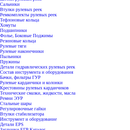
Сальники
Втулки рулевых реек
Ремкомплекты рулевых реек
Тефлоновые кольца
Хомуты
Подшипники
Фолье, Боковые Поджимы
Резиновые кольца
Рулевые тяги
Рулевые наконечники
Пыльники
Пружины
Детали гидравлических рулевых реек
Состав инструмента и оборудования
Бачки, фильтры ГУР
Рулевые карданчики и колонки
Крестовины рулевых карданчиков
Технические смазки, жидкости, масла
Ремни ЭУР
Стальные шары
Регулировочные гайки
Втулки стабилизатора
Инструмент и оборудование
Детали EPS
Заглушки ЕГР Каталог