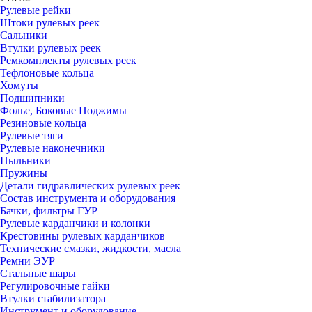
Рулевые рейки
Штоки рулевых реек
Сальники
Втулки рулевых реек
Ремкомплекты рулевых реек
Тефлоновые кольца
Хомуты
Подшипники
Фолье, Боковые Поджимы
Резиновые кольца
Рулевые тяги
Рулевые наконечники
Пыльники
Пружины
Детали гидравлических рулевых реек
Состав инструмента и оборудования
Бачки, фильтры ГУР
Рулевые карданчики и колонки
Крестовины рулевых карданчиков
Технические смазки, жидкости, масла
Ремни ЭУР
Стальные шары
Регулировочные гайки
Втулки стабилизатора
Инструмент и оборудование