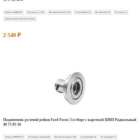
Артикул: PSBR05937
Тип агрегата: с ЭУР
Месторасположение: EPS
D, внутренний: 43
D1, наружный: 58
H1, высота: 8
Торговая марка: PST Service Russia
2 540 ₽
Подшипник рулевой рейки Ford Focus 3 в сборе с кареткой ШВП Радиальный
40 75 85 16
Артикул: PSBRFOCUS
Тип агрегата: Радиальный
Месторасположение: EPS
D, внутренний: 40
D1, наружный: 75