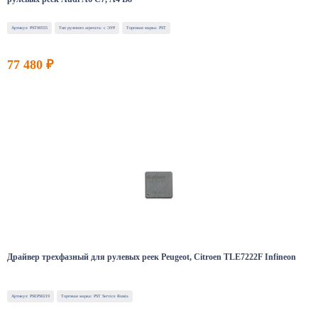
Артикул: PST00555
Тип рулевого агрегата: с ЭУР
Торговая марка: PST
77 480 ₽
Драйвер трехфазный для рулевых реек Peugeot, Citroen TLE7222F Infineon
Артикул: PSEPS0219
Торговая марка: PST Service Russia