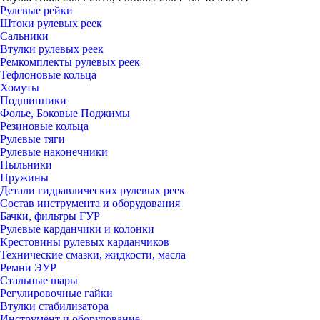
Рулевые рейки
Штоки рулевых реек
Сальники
Втулки рулевых реек
Ремкомплекты рулевых реек
Тефлоновые кольца
Хомуты
Подшипники
Фолье, Боковые Поджимы
Резиновые кольца
Рулевые тяги
Рулевые наконечники
Пыльники
Пружины
Детали гидравлических рулевых реек
Состав инструмента и оборудования
Бачки, фильтры ГУР
Рулевые карданчики и колонки
Крестовины рулевых карданчиков
Технические смазки, жидкости, масла
Ремни ЭУР
Стальные шары
Регулировочные гайки
Втулки стабилизатора
Инструмент и оборудование