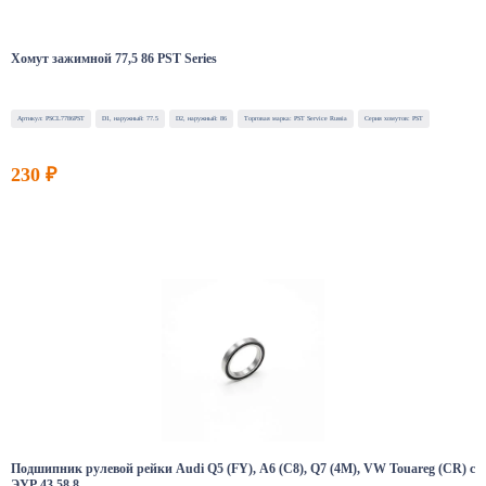
Хомут зажимной 77,5 86 PST Series
Артикул: PSCL7786PST
D1, наружный: 77.5
D2, наружный: 86
Торговая марка: PST Service Russia
Серия хомутов: PST
230 ₽
Подшипник рулевой рейки Audi Q5 (FY), A6 (C8), Q7 (4M), VW Touareg (CR) с
ЭУР 43 58 8