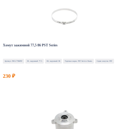
Хомут зажимной 77,5 86 PST Series
Артикул: PSCL7786PST
D1, наружный: 77.5
D2, наружный: 86
Торговая марка: PST Service Russia
Серия хомутов: PST
230 ₽