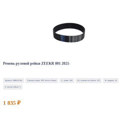
Ремень рулевой рейки ZEEKR 001 2021-
Артикул: PSBELT043
Торговая марка: PST Service Russia
L, длина: 450
N1, количество зубьев: 225
W, ширина: 34
F, наклон зубьев: 5
1 835 ₽