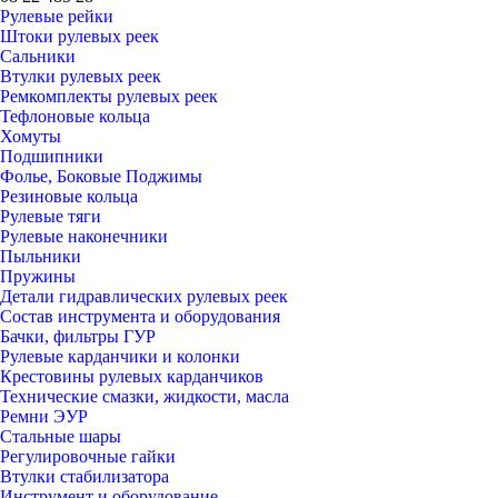
Рулевые рейки
Штоки рулевых реек
Сальники
Втулки рулевых реек
Ремкомплекты рулевых реек
Тефлоновые кольца
Хомуты
Подшипники
Фолье, Боковые Поджимы
Резиновые кольца
Рулевые тяги
Рулевые наконечники
Пыльники
Пружины
Детали гидравлических рулевых реек
Состав инструмента и оборудования
Бачки, фильтры ГУР
Рулевые карданчики и колонки
Крестовины рулевых карданчиков
Технические смазки, жидкости, масла
Ремни ЭУР
Стальные шары
Регулировочные гайки
Втулки стабилизатора
Инструмент и оборудование