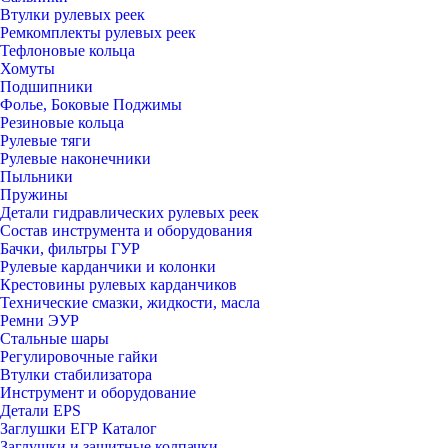
Втулки рулевых реек
Ремкомплекты рулевых реек
Тефлоновые кольца
Хомуты
Подшипники
Фолье, Боковые Поджимы
Резиновые кольца
Рулевые тяги
Рулевые наконечники
Пыльники
Пружины
Детали гидравлических рулевых реек
Состав инструмента и оборудования
Бачки, фильтры ГУР
Рулевые карданчики и колонки
Крестовины рулевых карданчиков
Технические смазки, жидкости, масла
Ремни ЭУР
Стальные шары
Регулировочные гайки
Втулки стабилизатора
Инструмент и оборудование
Детали EPS
Заглушки ЕГР Каталог
Заглушки и защитные колпачки