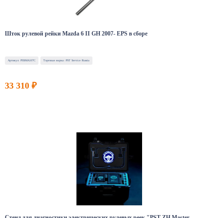
Шток рулевой рейки Mazda 6 II GH 2007- EPS в сборе
Артикул: PSSMA107C
Торговая марка: PST Service Russia
33 310 ₽
Стенд для диагностики электрических рулевых реек "PST ZH Master