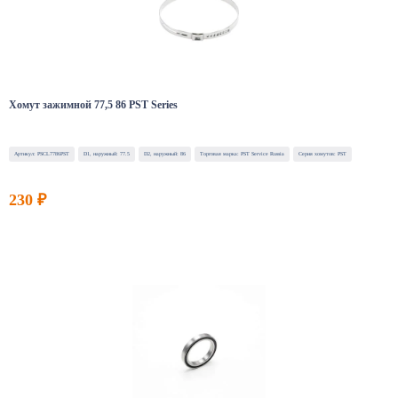
Хомут зажимной 77,5 86 PST Series
Артикул: PSCL7786PST
D1, наружный: 77.5
D2, наружный: 86
Торговая марка: PST Service Russia
Серия хомутов: PST
230 ₽