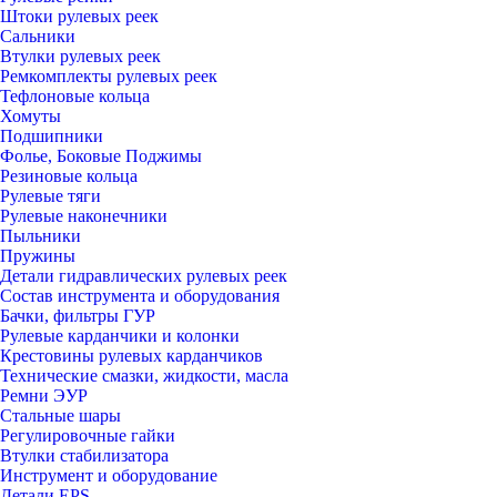
Штоки рулевых реек
Сальники
Втулки рулевых реек
Ремкомплекты рулевых реек
Тефлоновые кольца
Хомуты
Подшипники
Фолье, Боковые Поджимы
Резиновые кольца
Рулевые тяги
Рулевые наконечники
Пыльники
Пружины
Детали гидравлических рулевых реек
Состав инструмента и оборудования
Бачки, фильтры ГУР
Рулевые карданчики и колонки
Крестовины рулевых карданчиков
Технические смазки, жидкости, масла
Ремни ЭУР
Стальные шары
Регулировочные гайки
Втулки стабилизатора
Инструмент и оборудование
Детали EPS