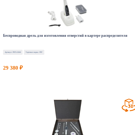
Беспроводная дрель для изготовления отверстий в картере распределителя
Артикул: PSTLG044
Торговая марка: PST
29 380 ₽