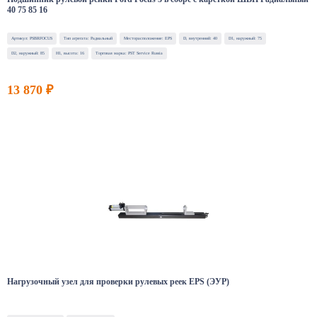
40 75 85 16
Артикул: PSBRFOCUS
Тип агрегата: Радиальный
Месторасположение: EPS
D, внутренний: 40
D1, наружный: 75
D2, наружный: 85
H1, высота: 16
Торговая марка: PST Service Russia
13 870 ₽
Нагрузочный узел для проверки рулевых реек EPS (ЭУР)