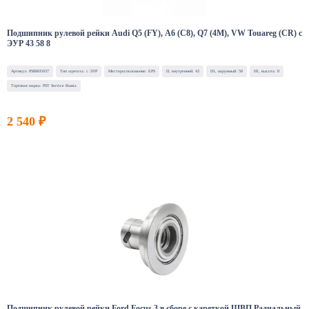
Подшипник рулевой рейки Audi Q5 (FY), A6 (C8), Q7 (4M), VW Touareg (CR) с
ЭУР 43 58 8
Артикул: PSBR05937
Тип агрегата: с ЭУР
Месторасположение: EPS
D, внутренний: 43
D1, наружный: 58
H1, высота: 8
Торговая марка: PST Service Russia
2 540 ₽
Подшипник рулевой рейки Ford Focus 3 в сборе с кареткой ШВП Радиальный