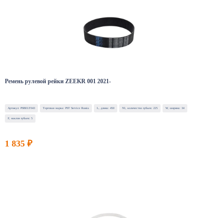
Ремень рулевой рейки ZEEKR 001 2021-
Артикул: PSBELT043
Торговая марка: PST Service Russia
L, длина: 450
N1, количество зубьев: 225
W, ширина: 34
F, наклон зубьев: 5
1 835 ₽