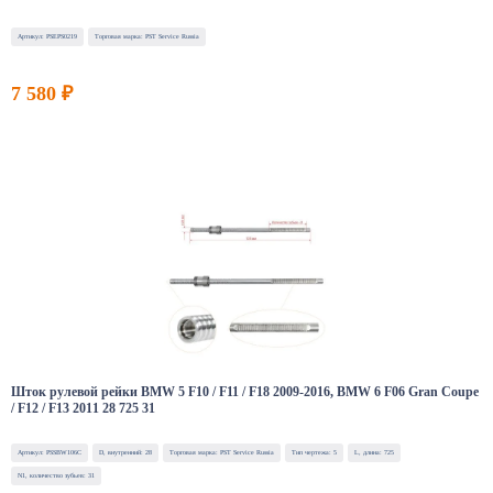
Артикул: PSEPS0219
Торговая марка: PST Service Russia
7 580 ₽
Шток рулевой рейки BMW 5 F10 / F11 / F18 2009-2016, BMW 6 F06 Gran Coupe
/ F12 / F13 2011 28 725 31
Артикул: PSSBW106C
D, внутренний: 28
Торговая марка: PST Service Russia
Тип чертежа: 5
L, длина: 725
N1, количество зубьев: 31