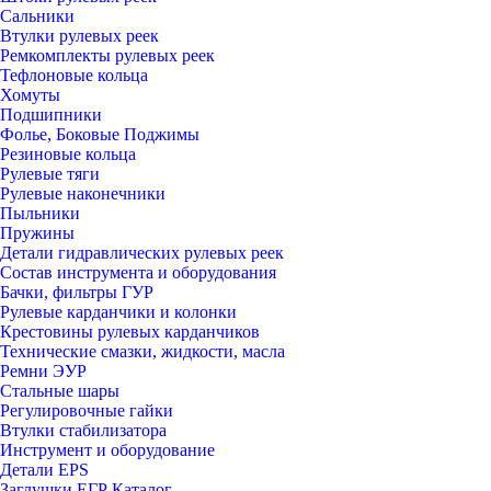
Сальники
Втулки рулевых реек
Ремкомплекты рулевых реек
Тефлоновые кольца
Хомуты
Подшипники
Фолье, Боковые Поджимы
Резиновые кольца
Рулевые тяги
Рулевые наконечники
Пыльники
Пружины
Детали гидравлических рулевых реек
Состав инструмента и оборудования
Бачки, фильтры ГУР
Рулевые карданчики и колонки
Крестовины рулевых карданчиков
Технические смазки, жидкости, масла
Ремни ЭУР
Стальные шары
Регулировочные гайки
Втулки стабилизатора
Инструмент и оборудование
Детали EPS
Заглушки ЕГР Каталог