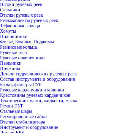
Штоки рулевых реек
Сальники
Втулки рулевых реек
Ремкомплекты рулевых реек
Тефлоновые кольца
Хомуты
Подшипники
Фолье, Боковые Поджимы
Резиновые кольца
Рулевые тяги
Рулевые наконечники
Пыльники
Пружины
Детали гидравлических рулевых реек
Состав инструмента и оборудования
Бачки, фильтры ГУР
Рулевые карданчики и колонки
Крестовины рулевых карданчиков
Технические смазки, жидкости, масла
Ремни ЭУР
Стальные шары
Регулировочные гайки
Втулки стабилизатора
Инструмент и оборудование
Детали EPS