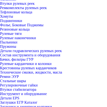
Втулки рулевых реек
Ремкомплекты рулевых реек
Тефлоновые кольца
Хомуты
Подшипники
Фолье, Боковые Поджимы
Резиновые кольца
Рулевые тяги
Рулевые наконечники
Пыльники
Пружины
Детали гидравлических рулевых реек
Состав инструмента и оборудования
Бачки, фильтры ГУР
Рулевые карданчики и колонки
Крестовины рулевых карданчиков
Технические смазки, жидкости, масла
Ремни ЭУР
Стальные шары
Регулировочные гайки
Втулки стабилизатора
Инструмент и оборудование
Детали EPS
Заглушки ЕГР Каталог
Заглушки и защитные колпачки