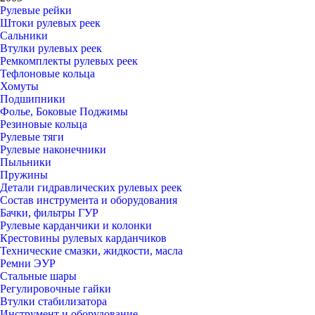
Рулевые рейки
Штоки рулевых реек
Сальники
Втулки рулевых реек
Ремкомплекты рулевых реек
Тефлоновые кольца
Хомуты
Подшипники
Фолье, Боковые Поджимы
Резиновые кольца
Рулевые тяги
Рулевые наконечники
Пыльники
Пружины
Детали гидравлических рулевых реек
Состав инструмента и оборудования
Бачки, фильтры ГУР
Рулевые карданчики и колонки
Крестовины рулевых карданчиков
Технические смазки, жидкости, масла
Ремни ЭУР
Стальные шары
Регулировочные гайки
Втулки стабилизатора
Инструмент и оборудование