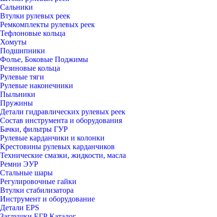
Сальники
Втулки рулевых реек
Ремкомплекты рулевых реек
Тефлоновые кольца
Хомуты
Подшипники
Фолье, Боковые Поджимы
Резиновые кольца
Рулевые тяги
Рулевые наконечники
Пыльники
Пружины
Детали гидравлических рулевых реек
Состав инструмента и оборудования
Бачки, фильтры ГУР
Рулевые карданчики и колонки
Крестовины рулевых карданчиков
Технические смазки, жидкости, масла
Ремни ЭУР
Стальные шары
Регулировочные гайки
Втулки стабилизатора
Инструмент и оборудование
Детали EPS
Заглушки ЕГР Каталог