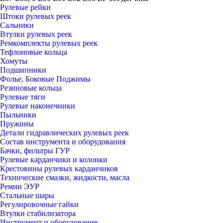
Рулевые рейки
Штоки рулевых реек
Сальники
Втулки рулевых реек
Ремкомплекты рулевых реек
Тефлоновые кольца
Хомуты
Подшипники
Фолье, Боковые Поджимы
Резиновые кольца
Рулевые тяги
Рулевые наконечники
Пыльники
Пружины
Детали гидравлических рулевых реек
Состав инструмента и оборудования
Бачки, фильтры ГУР
Рулевые карданчики и колонки
Крестовины рулевых карданчиков
Технические смазки, жидкости, масла
Ремни ЭУР
Стальные шары
Регулировочные гайки
Втулки стабилизатора
Инструмент и оборудование