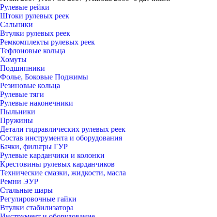
Рулевые рейки
Штоки рулевых реек
Сальники
Втулки рулевых реек
Ремкомплекты рулевых реек
Тефлоновые кольца
Хомуты
Подшипники
Фолье, Боковые Поджимы
Резиновые кольца
Рулевые тяги
Рулевые наконечники
Пыльники
Пружины
Детали гидравлических рулевых реек
Состав инструмента и оборудования
Бачки, фильтры ГУР
Рулевые карданчики и колонки
Крестовины рулевых карданчиков
Технические смазки, жидкости, масла
Ремни ЭУР
Стальные шары
Регулировочные гайки
Втулки стабилизатора
Инструмент и оборудование