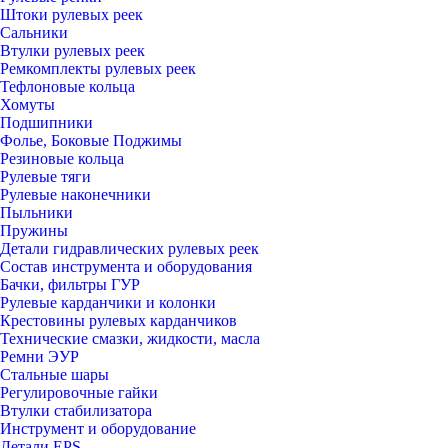
Штоки рулевых реек
Сальники
Втулки рулевых реек
Ремкомплекты рулевых реек
Тефлоновые кольца
Хомуты
Подшипники
Фолье, Боковые Поджимы
Резиновые кольца
Рулевые тяги
Рулевые наконечники
Пыльники
Пружины
Детали гидравлических рулевых реек
Состав инструмента и оборудования
Бачки, фильтры ГУР
Рулевые карданчики и колонки
Крестовины рулевых карданчиков
Технические смазки, жидкости, масла
Ремни ЭУР
Стальные шары
Регулировочные гайки
Втулки стабилизатора
Инструмент и оборудование
Детали EPS