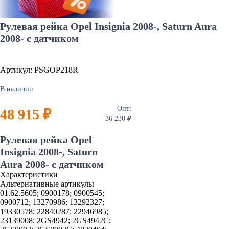
Рулевая рейка Opel Insignia 2008-, Saturn Aura
2008- с датчиком
Артикул: PSGOP218R
В наличии
Опт:
48 915 ₽
36 230 ₽
Рулевая рейка Opel
Insignia 2008-, Saturn
Aura 2008- с датчиком
Характеристики
Альтернативные артикулы
01.62.5605; 0900178; 0900545;
0900712; 13270986; 13292327;
19330578; 22840287; 22946985;
23139008; 2GS4942; 2GS4942C;