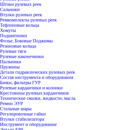
Штоки рулевых реек
Сальники
Втулки рулевых реек
Ремкомплекты рулевых реек
Тефлоновые кольца
Хомуты
Подшипники
Фолье, Боковые Поджимы
Резиновые кольца
Рулевые тяги
Рулевые наконечники
Пыльники
Пружины
Детали гидравлических рулевых реек
Состав инструмента и оборудования
Бачки, фильтры ГУР
Рулевые карданчики и колонки
Крестовины рулевых карданчиков
Технические смазки, жидкости, масла
Ремни ЭУР
Стальные шары
Регулировочные гайки
Втулки стабилизатора
Инструмент и оборудование
Детали EPS