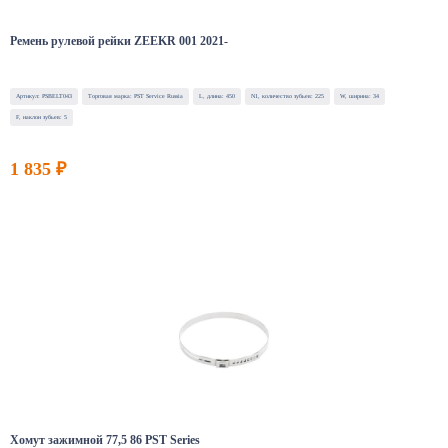
Ремень рулевой рейки ZEEKR 001 2021-
Артикул: PSBELT043
Торговая марка: PST Service Russia
L, длина: 450
N1, количество зубьев: 225
W, ширина: 34
F, наклон зубьев: 5
1 835 ₽
Хомут зажимной 77,5 86 PST Series