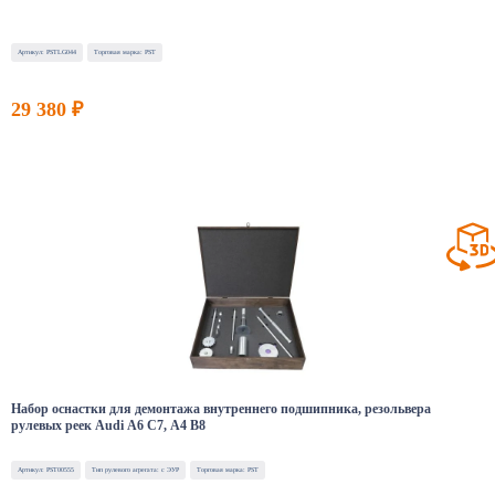
Артикул: PSTLG044
Торговая марка: PST
29 380 ₽
Набор оснастки для демонтажа внутреннего подшипника, резольвера
рулевых реек Audi A6 C7, A4 B8
Артикул: PST00555
Тип рулевого агрегата: с ЭУР
Торговая марка: PST