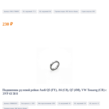
Артикул: PSCL7786PST
D1, наружный: 77.5
D2, наружный: 86
Торговая марка: PST Service Russia
Серия хомутов: PST
230 ₽
Подшипник рулевой рейки Audi Q5 (FY), A6 (C8), Q7 (4M), VW Touareg (CR) с
ЭУР 43 58 8
Артикул: PSBR05937
Тип агрегата: с ЭУР
Месторасположение: EPS
D, внутренний: 43
D1, наружный: 58
H1, высота: 8
Торговая марка: PST Service Russia