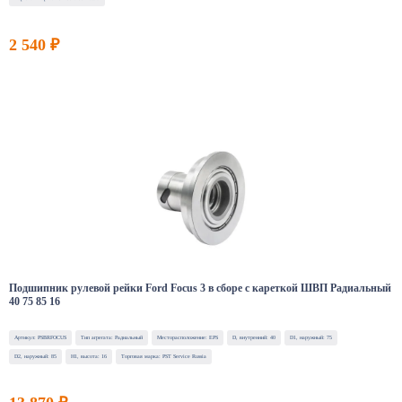
2 540 ₽
Подшипник рулевой рейки Ford Focus 3 в сборе с кареткой ШВП Радиальный
40 75 85 16
Артикул: PSBRFOCUS
Тип агрегата: Радиальный
Месторасположение: EPS
D, внутренний: 40
D1, наружный: 75
D2, наружный: 85
H1, высота: 16
Торговая марка: PST Service Russia