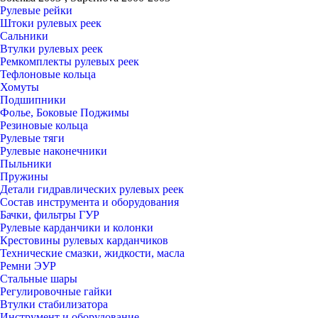
Рулевые рейки
Штоки рулевых реек
Сальники
Втулки рулевых реек
Ремкомплекты рулевых реек
Тефлоновые кольца
Хомуты
Подшипники
Фолье, Боковые Поджимы
Резиновые кольца
Рулевые тяги
Рулевые наконечники
Пыльники
Пружины
Детали гидравлических рулевых реек
Состав инструмента и оборудования
Бачки, фильтры ГУР
Рулевые карданчики и колонки
Крестовины рулевых карданчиков
Технические смазки, жидкости, масла
Ремни ЭУР
Стальные шары
Регулировочные гайки
Втулки стабилизатора
Инструмент и оборудование