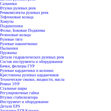
Сальники
Втулки рулевых реек
Ремкомплекты рулевых реек
Тефлоновые кольца
Хомуты
Подшипники
Фолье, Боковые Поджимы
Резиновые кольца
Рулевые тяги
Рулевые наконечники
Пыльники
Пружины
Детали гидравлических рулевых реек
Состав инструмента и оборудования
Бачки, фильтры ГУР
Рулевые карданчики и колонки
Крестовины рулевых карданчиков
Технические смазки, жидкости, масла
Ремни ЭУР
Стальные шары
Регулировочные гайки
Втулки стабилизатора
Инструмент и оборудование
Детали EPS
Заглушки ЕГР Каталог