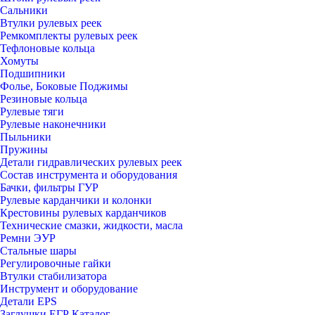
Сальники
Втулки рулевых реек
Ремкомплекты рулевых реек
Тефлоновые кольца
Хомуты
Подшипники
Фолье, Боковые Поджимы
Резиновые кольца
Рулевые тяги
Рулевые наконечники
Пыльники
Пружины
Детали гидравлических рулевых реек
Состав инструмента и оборудования
Бачки, фильтры ГУР
Рулевые карданчики и колонки
Крестовины рулевых карданчиков
Технические смазки, жидкости, масла
Ремни ЭУР
Стальные шары
Регулировочные гайки
Втулки стабилизатора
Инструмент и оборудование
Детали EPS
Заглушки ЕГР Каталог