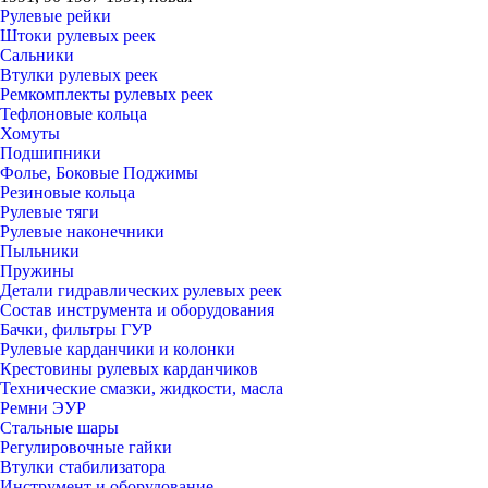
Рулевые рейки
Штоки рулевых реек
Сальники
Втулки рулевых реек
Ремкомплекты рулевых реек
Тефлоновые кольца
Хомуты
Подшипники
Фолье, Боковые Поджимы
Резиновые кольца
Рулевые тяги
Рулевые наконечники
Пыльники
Пружины
Детали гидравлических рулевых реек
Состав инструмента и оборудования
Бачки, фильтры ГУР
Рулевые карданчики и колонки
Крестовины рулевых карданчиков
Технические смазки, жидкости, масла
Ремни ЭУР
Стальные шары
Регулировочные гайки
Втулки стабилизатора
Инструмент и оборудование