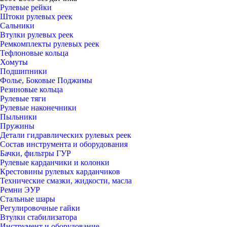
Рулевые рейки
Штоки рулевых реек
Сальники
Втулки рулевых реек
Ремкомплекты рулевых реек
Тефлоновые кольца
Хомуты
Подшипники
Фолье, Боковые Поджимы
Резиновые кольца
Рулевые тяги
Рулевые наконечники
Пыльники
Пружины
Детали гидравлических рулевых реек
Состав инструмента и оборудования
Бачки, фильтры ГУР
Рулевые карданчики и колонки
Крестовины рулевых карданчиков
Технические смазки, жидкости, масла
Ремни ЭУР
Стальные шары
Регулировочные гайки
Втулки стабилизатора
Инструмент и оборудование