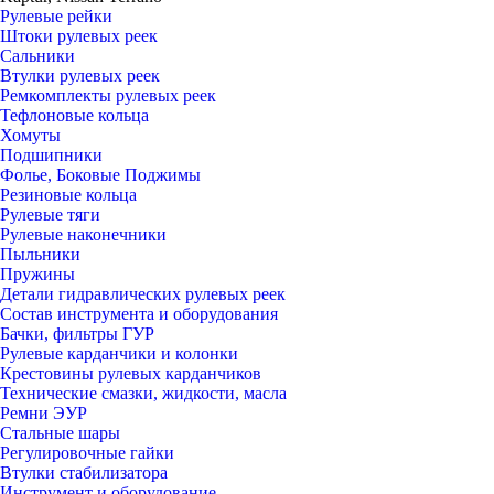
Рулевые рейки
Штоки рулевых реек
Сальники
Втулки рулевых реек
Ремкомплекты рулевых реек
Тефлоновые кольца
Хомуты
Подшипники
Фолье, Боковые Поджимы
Резиновые кольца
Рулевые тяги
Рулевые наконечники
Пыльники
Пружины
Детали гидравлических рулевых реек
Состав инструмента и оборудования
Бачки, фильтры ГУР
Рулевые карданчики и колонки
Крестовины рулевых карданчиков
Технические смазки, жидкости, масла
Ремни ЭУР
Стальные шары
Регулировочные гайки
Втулки стабилизатора
Инструмент и оборудование