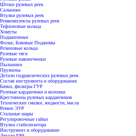
Штоки рулевых реек
Сальники
Втулки рулевых реек
Ремкомплекты рулевых реек
Тефлоновые кольца
Хомуты
Подшипники
Фолье, Боковые Поджимы
Резиновые кольца
Рулевые тяги
Рулевые наконечники
Пыльники
Пружины
Детали гидравлических рулевых реек
Состав инструмента и оборудования
Бачки, фильтры ГУР
Рулевые карданчики и колонки
Крестовины рулевых карданчиков
Технические смазки, жидкости, масла
Ремни ЭУР
Стальные шары
Регулировочные гайки
Втулки стабилизатора
Инструмент и оборудование
Детали EPS