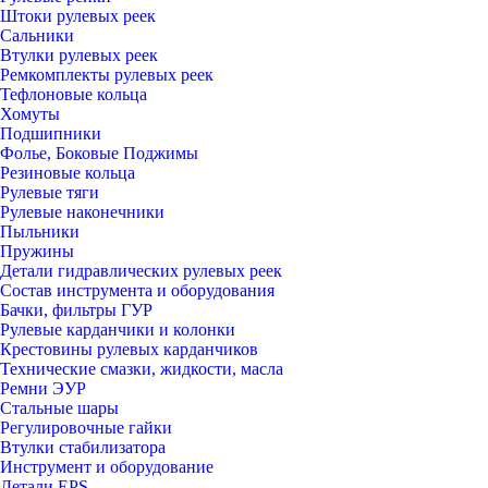
Штоки рулевых реек
Сальники
Втулки рулевых реек
Ремкомплекты рулевых реек
Тефлоновые кольца
Хомуты
Подшипники
Фолье, Боковые Поджимы
Резиновые кольца
Рулевые тяги
Рулевые наконечники
Пыльники
Пружины
Детали гидравлических рулевых реек
Состав инструмента и оборудования
Бачки, фильтры ГУР
Рулевые карданчики и колонки
Крестовины рулевых карданчиков
Технические смазки, жидкости, масла
Ремни ЭУР
Стальные шары
Регулировочные гайки
Втулки стабилизатора
Инструмент и оборудование
Детали EPS