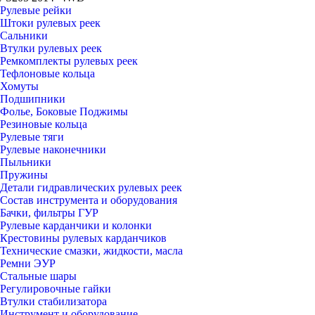
Рулевые рейки
Штоки рулевых реек
Сальники
Втулки рулевых реек
Ремкомплекты рулевых реек
Тефлоновые кольца
Хомуты
Подшипники
Фолье, Боковые Поджимы
Резиновые кольца
Рулевые тяги
Рулевые наконечники
Пыльники
Пружины
Детали гидравлических рулевых реек
Состав инструмента и оборудования
Бачки, фильтры ГУР
Рулевые карданчики и колонки
Крестовины рулевых карданчиков
Технические смазки, жидкости, масла
Ремни ЭУР
Стальные шары
Регулировочные гайки
Втулки стабилизатора
Инструмент и оборудование