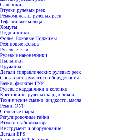
Сальники
Втулки рулевых реек
Ремкомплекты рулевых реек
Тефлоновые кольца
Хомуты
Подшипники
Фолье, Боковые Поджимы
Резиновые кольца
Рулевые тяги
Рулевые наконечники
Пыльники
Пружины
Детали гидравлических рулевых реек
Состав инструмента и оборудования
Бачки, фильтры ГУР
Рулевые карданчики и колонки
Крестовины рулевых карданчиков
Технические смазки, жидкости, масла
Ремни ЭУР
Стальные шары
Регулировочные гайки
Втулки стабилизатора
Инструмент и оборудование
Детали EPS
Заглушки ЕГР Каталог