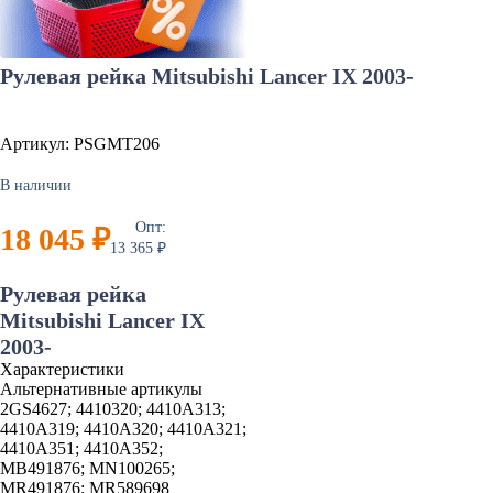
Рулевая рейка Mitsubishi Lancer IX 2003-
Артикул: PSGMT206
В наличии
Опт:
18 045 ₽
13 365 ₽
Рулевая рейка
Mitsubishi Lancer IX
2003-
Характеристики
Альтернативные артикулы
2GS4627; 4410320; 4410A313;
4410A319; 4410A320; 4410A321;
4410A351; 4410A352;
MB491876; MN100265;
MR491876; MR589698