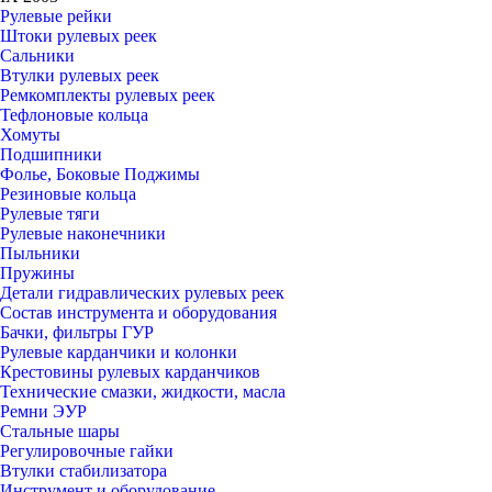
Рулевые рейки
Штоки рулевых реек
Сальники
Втулки рулевых реек
Ремкомплекты рулевых реек
Тефлоновые кольца
Хомуты
Подшипники
Фолье, Боковые Поджимы
Резиновые кольца
Рулевые тяги
Рулевые наконечники
Пыльники
Пружины
Детали гидравлических рулевых реек
Состав инструмента и оборудования
Бачки, фильтры ГУР
Рулевые карданчики и колонки
Крестовины рулевых карданчиков
Технические смазки, жидкости, масла
Ремни ЭУР
Стальные шары
Регулировочные гайки
Втулки стабилизатора
Инструмент и оборудование