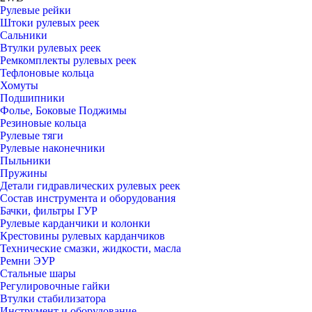
Рулевые рейки
Штоки рулевых реек
Сальники
Втулки рулевых реек
Ремкомплекты рулевых реек
Тефлоновые кольца
Хомуты
Подшипники
Фолье, Боковые Поджимы
Резиновые кольца
Рулевые тяги
Рулевые наконечники
Пыльники
Пружины
Детали гидравлических рулевых реек
Состав инструмента и оборудования
Бачки, фильтры ГУР
Рулевые карданчики и колонки
Крестовины рулевых карданчиков
Технические смазки, жидкости, масла
Ремни ЭУР
Стальные шары
Регулировочные гайки
Втулки стабилизатора
Инструмент и оборудование