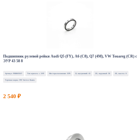
Подшипник рулевой рейки Audi Q5 (FY), A6 (C8), Q7 (4M), VW Touareg (CR) с
ЭУР 43 58 8
Артикул: PSBR05937
Тип агрегата: с ЭУР
Месторасположение: EPS
D, внутренний: 43
D1, наружный: 58
H1, высота: 8
Торговая марка: PST Service Russia
2 540 ₽