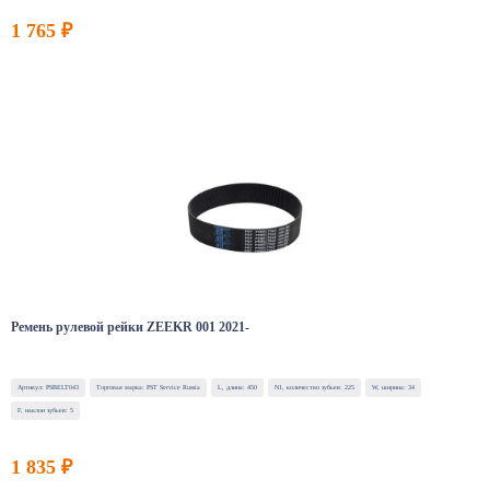
1 765 ₽
Ремень рулевой рейки ZEEKR 001 2021-
Артикул: PSBELT043
Торговая марка: PST Service Russia
L, длина: 450
N1, количество зубьев: 225
W, ширина: 34
F, наклон зубьев: 5
1 835 ₽