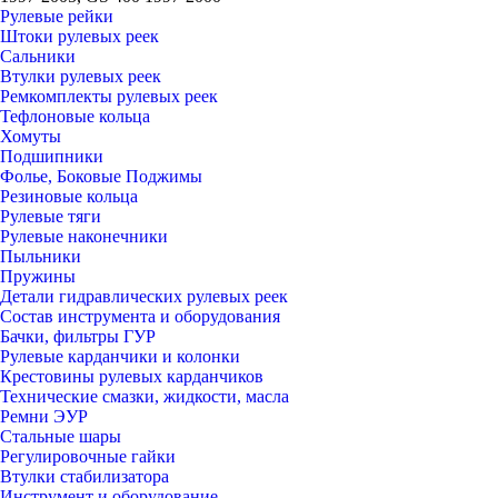
Рулевые рейки
Штоки рулевых реек
Сальники
Втулки рулевых реек
Ремкомплекты рулевых реек
Тефлоновые кольца
Хомуты
Подшипники
Фолье, Боковые Поджимы
Резиновые кольца
Рулевые тяги
Рулевые наконечники
Пыльники
Пружины
Детали гидравлических рулевых реек
Состав инструмента и оборудования
Бачки, фильтры ГУР
Рулевые карданчики и колонки
Крестовины рулевых карданчиков
Технические смазки, жидкости, масла
Ремни ЭУР
Стальные шары
Регулировочные гайки
Втулки стабилизатора
Инструмент и оборудование