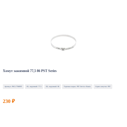
Хомут зажимной 77,5 86 PST Series
Артикул: PSCL7786PST
D1, наружный: 77.5
D2, наружный: 86
Торговая марка: PST Service Russia
Серия хомутов: PST
230 ₽