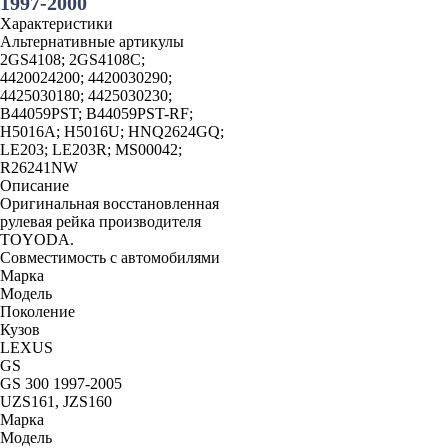
1997-2000
Характеристики
Альтернативные артикулы
2GS4108; 2GS4108C;
4420024200; 4420030290;
4425030180; 4425030230;
B44059PST; B44059PST-RF;
H5016A; H5016U; HNQ2624GQ;
LE203; LE203R; MS00042;
R26241NW
Описание
Оригинальная восстановленная
рулевая рейка производителя
TOYODA.
Совместимость с автомобилями
Марка
Модель
Поколение
Кузов
LEXUS
GS
GS 300 1997-2005
UZS161, JZS160
Марка
Модель