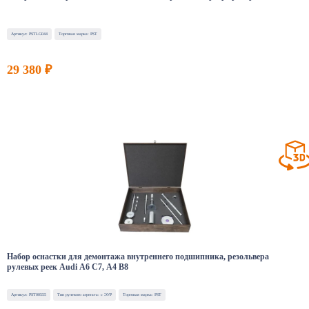
Артикул: PSTLG044
Торговая марка: PST
29 380 ₽
Набор оснастки для демонтажа внутреннего подшипника, резольвера
рулевых реек Audi A6 C7, A4 B8
Артикул: PST00555
Тип рулевого агрегата: с ЭУР
Торговая марка: PST