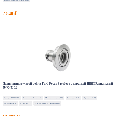
Торговая марка: PST Service Russia
2 540 ₽
Подшипник рулевой рейки Ford Focus 3 в сборе с кареткой ШВП Радиальный
40 75 85 16
Артикул: PSBRFOCUS
Тип агрегата: Радиальный
Месторасположение: EPS
D, внутренний: 40
D1, наружный: 75
D2, наружный: 85
H1, высота: 16
Торговая марка: PST Service Russia