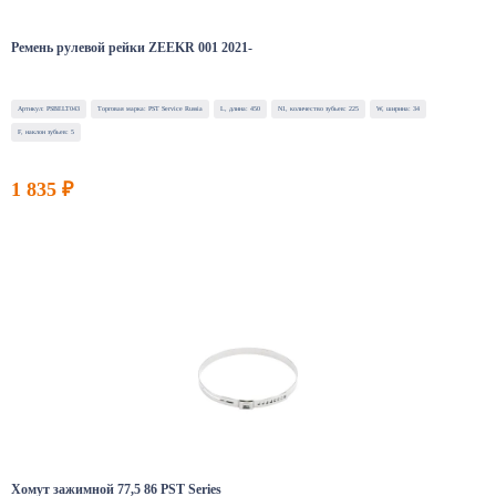
Ремень рулевой рейки ZEEKR 001 2021-
Артикул: PSBELT043
Торговая марка: PST Service Russia
L, длина: 450
N1, количество зубьев: 225
W, ширина: 34
F, наклон зубьев: 5
1 835 ₽
Хомут зажимной 77,5 86 PST Series