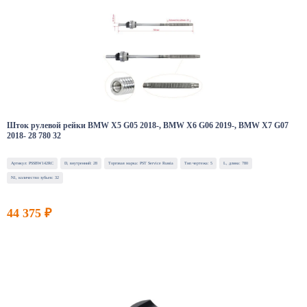
Шток рулевой рейки BMW X5 G05 2018-, BMW X6 G06 2019-, BMW X7 G07
2018- 28 780 32
Артикул: PSSBW142RC
D, внутренний: 28
Торговая марка: PST Service Russia
Тип чертежа: 5
L, длина: 780
N1, количество зубьев: 32
44 375 ₽