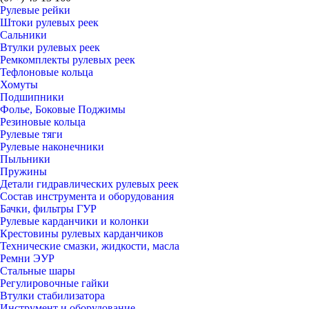
Рулевые рейки
Штоки рулевых реек
Сальники
Втулки рулевых реек
Ремкомплекты рулевых реек
Тефлоновые кольца
Хомуты
Подшипники
Фолье, Боковые Поджимы
Резиновые кольца
Рулевые тяги
Рулевые наконечники
Пыльники
Пружины
Детали гидравлических рулевых реек
Состав инструмента и оборудования
Бачки, фильтры ГУР
Рулевые карданчики и колонки
Крестовины рулевых карданчиков
Технические смазки, жидкости, масла
Ремни ЭУР
Стальные шары
Регулировочные гайки
Втулки стабилизатора
Инструмент и оборудование