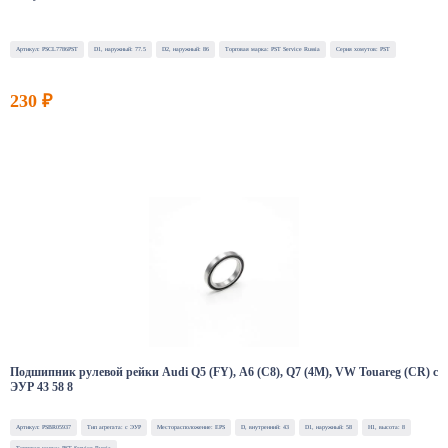
Артикул: PSCL7786PST
D1, наружный: 77.5
D2, наружный: 86
Торговая марка: PST Service Russia
Серия хомутов: PST
230 ₽
Подшипник рулевой рейки Audi Q5 (FY), A6 (C8), Q7 (4M), VW Touareg (CR) с
ЭУР 43 58 8
Артикул: PSBR05937
Тип агрегата: с ЭУР
Месторасположение: EPS
D, внутренний: 43
D1, наружный: 58
H1, высота: 8