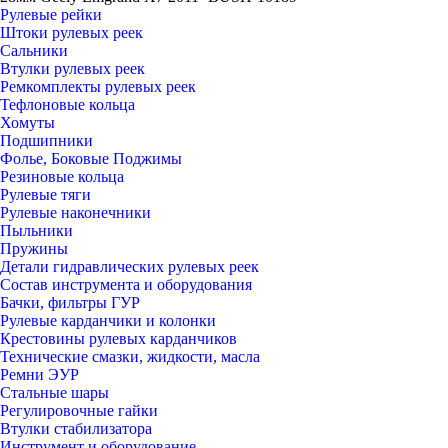
Рулевые рейки
Штоки рулевых реек
Сальники
Втулки рулевых реек
Ремкомплекты рулевых реек
Тефлоновые кольца
Хомуты
Подшипники
Фолье, Боковые Поджимы
Резиновые кольца
Рулевые тяги
Рулевые наконечники
Пыльники
Пружины
Детали гидравлических рулевых реек
Состав инструмента и оборудования
Бачки, фильтры ГУР
Рулевые карданчики и колонки
Крестовины рулевых карданчиков
Технические смазки, жидкости, масла
Ремни ЭУР
Стальные шары
Регулировочные гайки
Втулки стабилизатора
Инструмент и оборудование