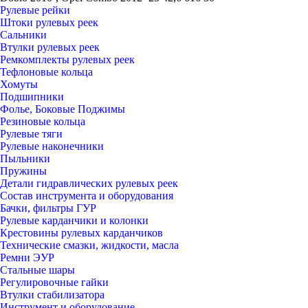
Рулевые рейки
Штоки рулевых реек
Сальники
Втулки рулевых реек
Ремкомплекты рулевых реек
Тефлоновые кольца
Хомуты
Подшипники
Фолье, Боковые Поджимы
Резиновые кольца
Рулевые тяги
Рулевые наконечники
Пыльники
Пружины
Детали гидравлических рулевых реек
Состав инструмента и оборудования
Бачки, фильтры ГУР
Рулевые карданчики и колонки
Крестовины рулевых карданчиков
Технические смазки, жидкости, масла
Ремни ЭУР
Стальные шары
Регулировочные гайки
Втулки стабилизатора
Инструмент и оборудование