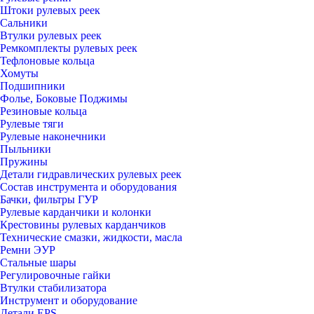
Штоки рулевых реек
Сальники
Втулки рулевых реек
Ремкомплекты рулевых реек
Тефлоновые кольца
Хомуты
Подшипники
Фолье, Боковые Поджимы
Резиновые кольца
Рулевые тяги
Рулевые наконечники
Пыльники
Пружины
Детали гидравлических рулевых реек
Состав инструмента и оборудования
Бачки, фильтры ГУР
Рулевые карданчики и колонки
Крестовины рулевых карданчиков
Технические смазки, жидкости, масла
Ремни ЭУР
Стальные шары
Регулировочные гайки
Втулки стабилизатора
Инструмент и оборудование
Детали EPS