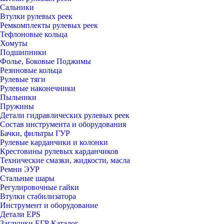
Сальники
Втулки рулевых реек
Ремкомплекты рулевых реек
Тефлоновые кольца
Хомуты
Подшипники
Фолье, Боковые Поджимы
Резиновые кольца
Рулевые тяги
Рулевые наконечники
Пыльники
Пружины
Детали гидравлических рулевых реек
Состав инструмента и оборудования
Бачки, фильтры ГУР
Рулевые карданчики и колонки
Крестовины рулевых карданчиков
Технические смазки, жидкости, масла
Ремни ЭУР
Стальные шары
Регулировочные гайки
Втулки стабилизатора
Инструмент и оборудование
Детали EPS
Заглушки ЕГР Каталог