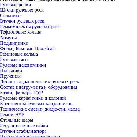
Рулевые рейки
Штоки рулевых реек
Сальники
Втулки рулевых реек
Ремкомплекты рулевых реек
Тефлоновые кольца
Хомуты
Подшипники
Фолье, Боковые Поджимы
Резиновые кольца
Рулевые тяги
Рулевые наконечники
Пыльники
Пружины
Детали гидравлических рулевых реек
Состав инструмента и оборудования
Бачки, фильтры ГУР
Рулевые карданчики и колонки
Крестовины рулевых карданчиков
Технические смазки, жидкости, масла
Ремни ЭУР
Стальные шары
Регулировочные гайки
Втулки стабилизатора
Инструмент и оборудование