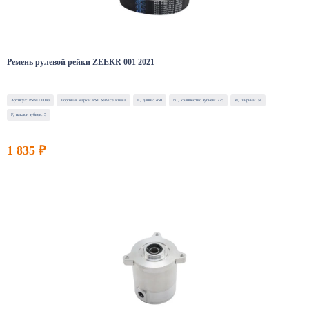
Ремень рулевой рейки ZEEKR 001 2021-
Артикул: PSBELT043
Торговая марка: PST Service Russia
L, длина: 450
N1, количество зубьев: 225
W, ширина: 34
F, наклон зубьев: 5
1 835 ₽