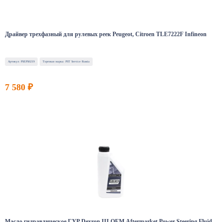
Драйвер трехфазный для рулевых реек Peugeot, Citroen TLE7222F Infineon
Артикул: PSEPS0219
Торговая марка: PST Service Russia
7 580 ₽
Масло гидравлическое ГУР Dexron III OEM Aftermarket Power Steering Fluid