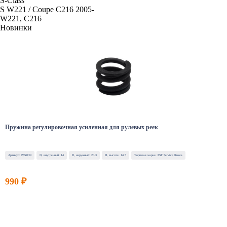
S-Class
S W221 / Coupe C216 2005-
W221, C216
Новинки
Пружина регулировочная усиленная для рулевых реек
Артикул: PSSPCN
D, внутренний: 14
D, наружный: 20.3
H, высота: 14.5
Торговая марка: PST Service Russia
990 ₽