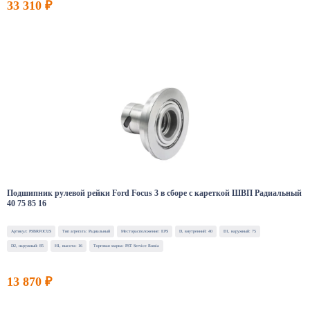
33 310 ₽
Подшипник рулевой рейки Ford Focus 3 в сборе с кареткой ШВП Радиальный
40 75 85 16
Артикул: PSBRFOCUS
Тип агрегата: Радиальный
Месторасположение: EPS
D, внутренний: 40
D1, наружный: 75
D2, наружный: 85
H1, высота: 16
Торговая марка: PST Service Russia
13 870 ₽