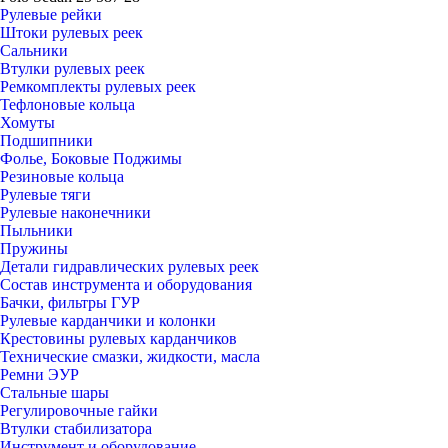
Рулевые рейки
Штоки рулевых реек
Сальники
Втулки рулевых реек
Ремкомплекты рулевых реек
Тефлоновые кольца
Хомуты
Подшипники
Фолье, Боковые Поджимы
Резиновые кольца
Рулевые тяги
Рулевые наконечники
Пыльники
Пружины
Детали гидравлических рулевых реек
Состав инструмента и оборудования
Бачки, фильтры ГУР
Рулевые карданчики и колонки
Крестовины рулевых карданчиков
Технические смазки, жидкости, масла
Ремни ЭУР
Стальные шары
Регулировочные гайки
Втулки стабилизатора
Инструмент и оборудование