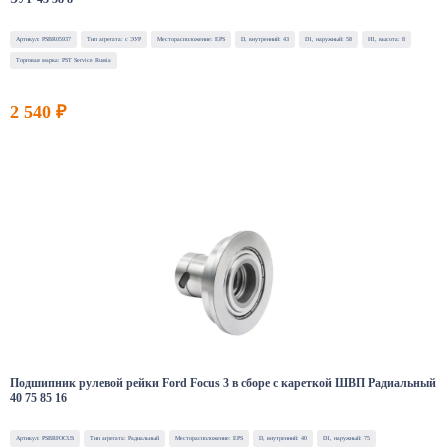
Артикул: PSBR05937
Тип агрегата: с ЭУР
Месторасположение: EPS
D, внутренний: 43
D1, наружный: 58
H1, высота: 8
Торговая марка: PST Service Russia
2 540 ₽
Подшипник рулевой рейки Ford Focus 3 в сборе с кареткой ШВП Радиальный
40 75 85 16
Артикул: PSBRFOCUS
Тип агрегата: Радиальный
Месторасположение: EPS
D, внутренний: 40
D1, наружный: 75