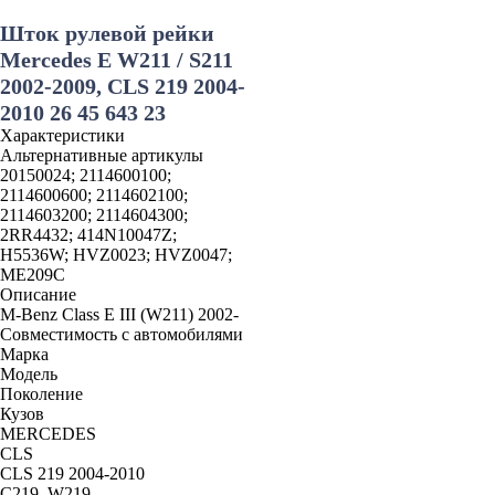
Шток рулевой рейки
Mercedes E W211 / S211
2002-2009, CLS 219 2004-
2010 26 45 643 23
Характеристики
Альтернативные артикулы
20150024; 2114600100;
2114600600; 2114602100;
2114603200; 2114604300;
2RR4432; 414N10047Z;
H5536W; HVZ0023; HVZ0047;
ME209C
Описание
M-Benz Class E III (W211) 2002-
Совместимость с автомобилями
Марка
Модель
Поколение
Кузов
MERCEDES
CLS
CLS 219 2004-2010
C219, W219