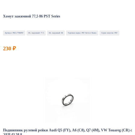
Хомут зажимной 77,5 86 PST Series
Артикул: PSCL7786PST
D1, наружный: 77.5
D2, наружный: 86
Торговая марка: PST Service Russia
Серия хомутов: PST
230 ₽
Подшипник рулевой рейки Audi Q5 (FY), A6 (C8), Q7 (4M), VW Touareg (CR) с
ЭУР 43 58 8