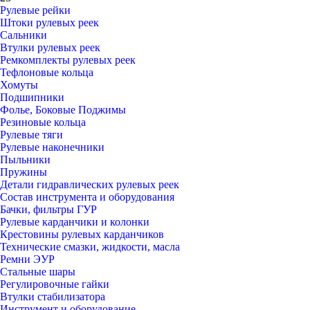
Рулевые рейки
Штоки рулевых реек
Сальники
Втулки рулевых реек
Ремкомплекты рулевых реек
Тефлоновые кольца
Хомуты
Подшипники
Фолье, Боковые Поджимы
Резиновые кольца
Рулевые тяги
Рулевые наконечники
Пыльники
Пружины
Детали гидравлических рулевых реек
Состав инструмента и оборудования
Бачки, фильтры ГУР
Рулевые карданчики и колонки
Крестовины рулевых карданчиков
Технические смазки, жидкости, масла
Ремни ЭУР
Стальные шары
Регулировочные гайки
Втулки стабилизатора
Инструмент и оборудование