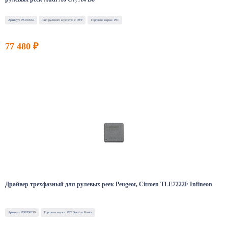
Артикул: PST00555
Тип рулевого агрегата: с ЭУР
Торговая марка: PST
77 480 ₽
Драйвер трехфазный для рулевых реек Peugeot, Citroen TLE7222F Infineon
Артикул: PSEPS0219
Торговая марка: PST Service Russia