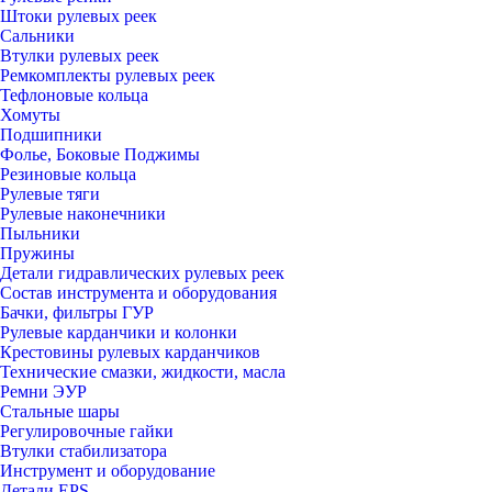
Штоки рулевых реек
Сальники
Втулки рулевых реек
Ремкомплекты рулевых реек
Тефлоновые кольца
Хомуты
Подшипники
Фолье, Боковые Поджимы
Резиновые кольца
Рулевые тяги
Рулевые наконечники
Пыльники
Пружины
Детали гидравлических рулевых реек
Состав инструмента и оборудования
Бачки, фильтры ГУР
Рулевые карданчики и колонки
Крестовины рулевых карданчиков
Технические смазки, жидкости, масла
Ремни ЭУР
Стальные шары
Регулировочные гайки
Втулки стабилизатора
Инструмент и оборудование
Детали EPS