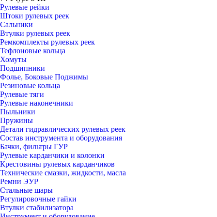
Рулевые рейки
Штоки рулевых реек
Сальники
Втулки рулевых реек
Ремкомплекты рулевых реек
Тефлоновые кольца
Хомуты
Подшипники
Фолье, Боковые Поджимы
Резиновые кольца
Рулевые тяги
Рулевые наконечники
Пыльники
Пружины
Детали гидравлических рулевых реек
Состав инструмента и оборудования
Бачки, фильтры ГУР
Рулевые карданчики и колонки
Крестовины рулевых карданчиков
Технические смазки, жидкости, масла
Ремни ЭУР
Стальные шары
Регулировочные гайки
Втулки стабилизатора
Инструмент и оборудование