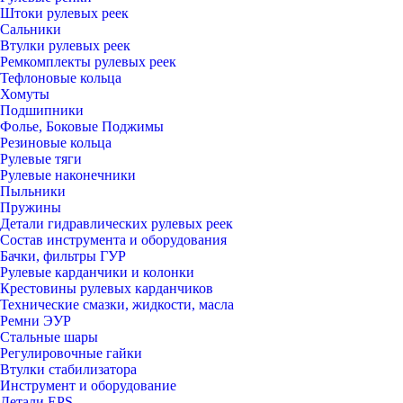
Штоки рулевых реек
Сальники
Втулки рулевых реек
Ремкомплекты рулевых реек
Тефлоновые кольца
Хомуты
Подшипники
Фолье, Боковые Поджимы
Резиновые кольца
Рулевые тяги
Рулевые наконечники
Пыльники
Пружины
Детали гидравлических рулевых реек
Состав инструмента и оборудования
Бачки, фильтры ГУР
Рулевые карданчики и колонки
Крестовины рулевых карданчиков
Технические смазки, жидкости, масла
Ремни ЭУР
Стальные шары
Регулировочные гайки
Втулки стабилизатора
Инструмент и оборудование
Детали EPS