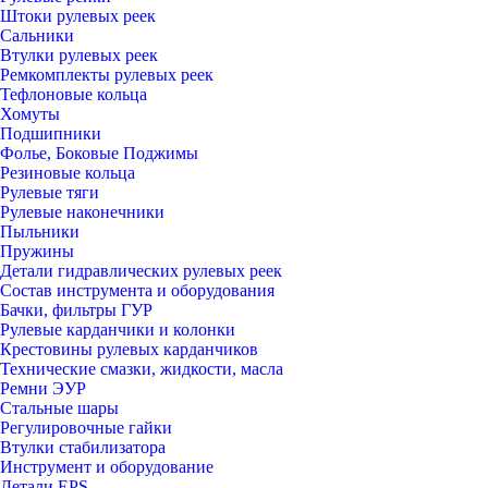
Штоки рулевых реек
Сальники
Втулки рулевых реек
Ремкомплекты рулевых реек
Тефлоновые кольца
Хомуты
Подшипники
Фолье, Боковые Поджимы
Резиновые кольца
Рулевые тяги
Рулевые наконечники
Пыльники
Пружины
Детали гидравлических рулевых реек
Состав инструмента и оборудования
Бачки, фильтры ГУР
Рулевые карданчики и колонки
Крестовины рулевых карданчиков
Технические смазки, жидкости, масла
Ремни ЭУР
Стальные шары
Регулировочные гайки
Втулки стабилизатора
Инструмент и оборудование
Детали EPS