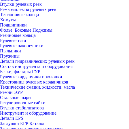
Втулки рулевых реек
Ремкомплекты рулевых реек
Тефлоновые кольца
Хомуты
Подшипники
Фолье, Боковые Поджимы
Резиновые кольца
Рулевые тяги
Рулевые наконечники
Пыльники
Пружины
Детали гидравлических рулевых реек
Состав инструмента и оборудования
Бачки, фильтры ГУР
Рулевые карданчики и колонки
Крестовины рулевых карданчиков
Технические смазки, жидкости, масла
Ремни ЭУР
Стальные шары
Регулировочные гайки
Втулки стабилизатора
Инструмент и оборудование
Детали EPS
Заглушки ЕГР Каталог
Заглушки и защитные колпачки