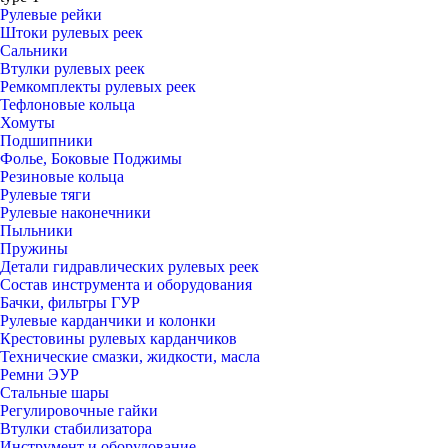
Рулевые рейки
Штоки рулевых реек
Сальники
Втулки рулевых реек
Ремкомплекты рулевых реек
Тефлоновые кольца
Хомуты
Подшипники
Фолье, Боковые Поджимы
Резиновые кольца
Рулевые тяги
Рулевые наконечники
Пыльники
Пружины
Детали гидравлических рулевых реек
Состав инструмента и оборудования
Бачки, фильтры ГУР
Рулевые карданчики и колонки
Крестовины рулевых карданчиков
Технические смазки, жидкости, масла
Ремни ЭУР
Стальные шары
Регулировочные гайки
Втулки стабилизатора
Инструмент и оборудование