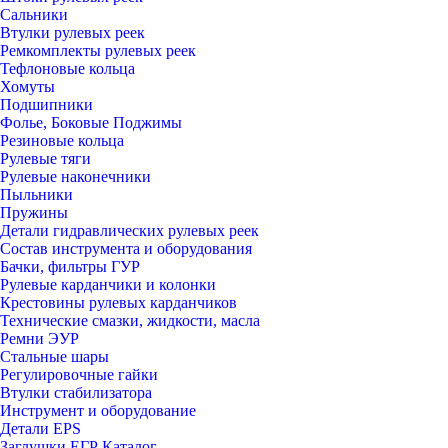
Сальники
Втулки рулевых реек
Ремкомплекты рулевых реек
Тефлоновые кольца
Хомуты
Подшипники
Фолье, Боковые Поджимы
Резиновые кольца
Рулевые тяги
Рулевые наконечники
Пыльники
Пружины
Детали гидравлических рулевых реек
Состав инструмента и оборудования
Бачки, фильтры ГУР
Рулевые карданчики и колонки
Крестовины рулевых карданчиков
Технические смазки, жидкости, масла
Ремни ЭУР
Стальные шары
Регулировочные гайки
Втулки стабилизатора
Инструмент и оборудование
Детали EPS
Заглушки ЕГР Каталог