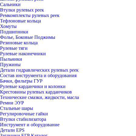
Сальники
Втулки рулевых реек
Ремкомплекты рулевых реек
Тефлоновые кольца
Хомуты
Подшипники
Фолье, Боковые Поджимы
Резиновые кольца
Рулевые тяги
Рулевые наконечники
Пыльники
Пружины
Детали гидравлических рулевых реек
Состав инструмента и оборудования
Бачки, фильтры ГУР
Рулевые карданчики и колонки
Крестовины рулевых карданчиков
Технические смазки, жидкости, масла
Ремни ЭУР
Стальные шары
Регулировочные гайки
Втулки стабилизатора
Инструмент и оборудование
Детали EPS
Заглушки ЕГР Каталог